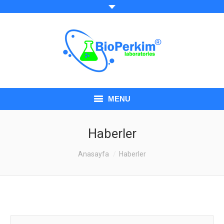
MENU
ANASAYFA
Haberler
HAKKIMIZDA
You are here:
Anasayfa
Haberler
ÜRÜNLERIMIZ
BELGELERIMIZ
HABERLER